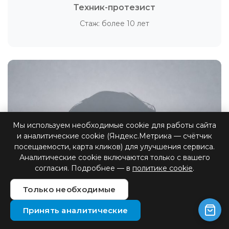
Техник-протезист
Стаж: более 10 лет
Мы используем необходимые cookie для работы сайта
и аналитические cookie (Яндекс.Метрика — счётчик
посещаемости, карта кликов) для улучшения сервиса.
Аналитические cookie включаются только с вашего
согласия. Подробнее — в
политике cookie
.
Антон Васильевич
Только необходимые
Техник-протезист
Принять аналитические
Стаж: более 5 лет