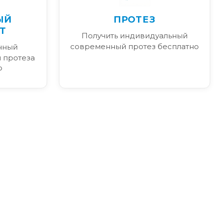
ЫЙ
ПРОТЕЗ
Т
Получить индивидуальный
современный протез бесплатно
нный
 протеза
Ф
я