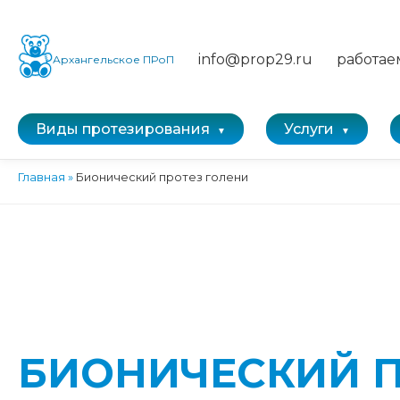
info@prop29.ru
работае
Архангельское ПРоП
Виды протезирования
Услуги
Главная
»
Бионический протез голени
БИОНИЧЕСКИЙ 