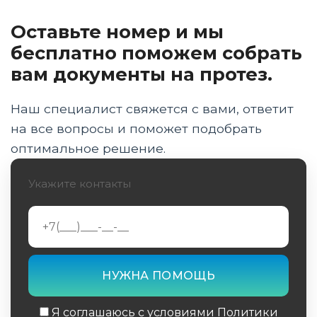
Оставьте номер и мы
Какую группу инвалидности дают при
ампутации выше и ниже локтя
бесплатно поможем собрать
вам документы на протез.
Оформление инвалидности при переломах
и заболеваниях суставов рук
Наш специалист свяжется с вами, ответит
Пошаговый порядок прохождения МСЭ и
на все вопросы и поможет подобрать
список необходимых документов
оптимальное решение.
Когда устанавливается бессрочная группа
Укажите контакты
инвалидности без
переосвидетельствования
ИПРА и получение технических средств
реабилитации для рук
Заключение и выводы эксперта
Я соглашаюсь с условиями Политики