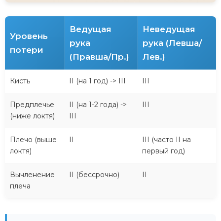
Ведущая
Неведущая
Уровень
рука
рука (Левша/
потери
(Правша/Пр.)
Лев.)
Кисть
II (на 1 год) -> III
III
Предплечье
II (на 1-2 года) ->
III
(ниже локтя)
III
Плечо (выше
II
III (часто II на
локтя)
первый год)
Вычленение
II (бессрочно)
II
плеча