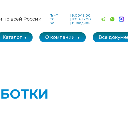
Пн-Пт
|
9:00-19:00
м по всей России
Сб
|
9:00-18:00
Вс
|
Выходной
Каталог
О компании
Все докуме
АБОТКИ