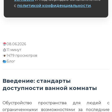
длинные мочалки, дозаторы и магнитные
с
политикой конфиденциальности
.
держатели
Обязательное поле
Заключение: чек-лист по проверке
доступности вашей ванной
Об авторе
08.06.2026
11 минут
1479 просмотров
Блог
Введение: стандарты
доступности ванной комнаты
Обустройство пространства для людей с
ограниченными возможностями за последние