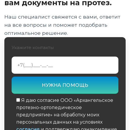
вам документы на протез.
высоким коэффициентом трения
Оптимальная высота унитаза и установка
Наш специалист свяжется с вами, ответит
усиленных поручней
на все вопросы и поможет подобрать
оптимальное решение.
Обустройство душевой зоны: безбарьерный
вход и использование специализированных
сидений
Укажите контакты
Влагозащита протеза: использование чехлов
и систем защиты от коррозии при приеме
душа
Эргономика смесителей: сенсорное
управление и термостаты для
предотвращения ожогов
Я даю согласие ООО «Архангельское
протезно-ортопедическое
Освещение и системы экстренного вызова:
предприятие» на обработку моих
автоматизация безопасности в санузле
персональных данных на условиях
согласия
и подтверждаю ознакомление
Аксессуары для самостоятельности: