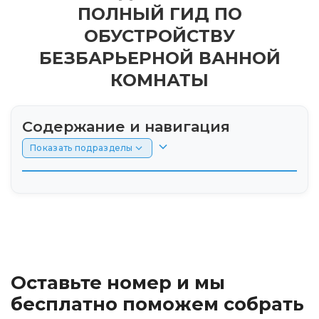
ПОЛНЫЙ ГИД ПО
ОБУСТРОЙСТВУ
БЕЗБАРЬЕРНОЙ ВАННОЙ
КОМНАТЫ
Содержание и навигация
Показать подразделы
Введение: стандарты доступности ванной
комнаты
Планировка санузла: минимальные
габариты для маневрирования на протезе
Оставьте номер и мы
Туалет и душ с протезом: выбор
бесплатно поможем собрать
безопасного напольного покрытия с