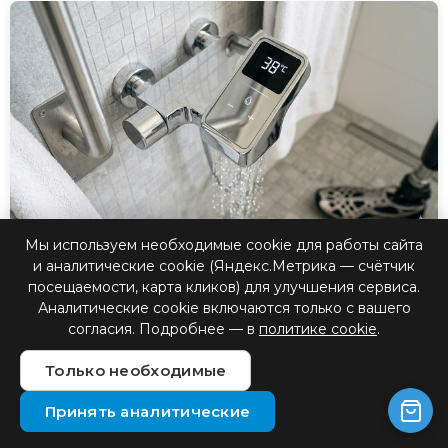
Мы используем необходимые cookie для работы сайта
и аналитические cookie (Яндекс.Метрика — счётчик
Эргономика смесителей:
посещаемости, карта кликов) для улучшения сервиса.
сенсорное управление и
Аналитические cookie включаются только с вашего
согласия. Подробнее — в
политике cookie
.
термостаты для
предотвращения ожогов
Только необходимые
Принять аналитические
Комфорт в ванной во многом зависит от того,