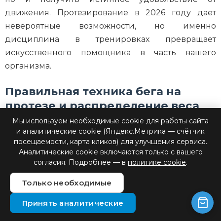
движения. Протезирование в 2026 году дает
невероятные возможности, но именно
дисциплина в тренировках превращает
искусственного помощника в часть вашего
организма.
Правильная техника бега на
протезе и распределение веса
тела
Мы используем необходимые cookie для работы сайта
и аналитические cookie (Яндекс.Метрика — счётчик
посещаемости, карта кликов) для улучшения сервиса.
Освоение правильной биомеханики — это
Аналитические cookie включаются только с вашего
согласия. Подробнее — в
политике cookie
.
фундамент, который отличает хаотичное
перемещение от профессионального спорта.
Только необходимые
Специалисты по биомеханике подчеркивают:
главная задача атлета — научить мозг доверять
Принять аналитические
амортизации, которую обеспечивают