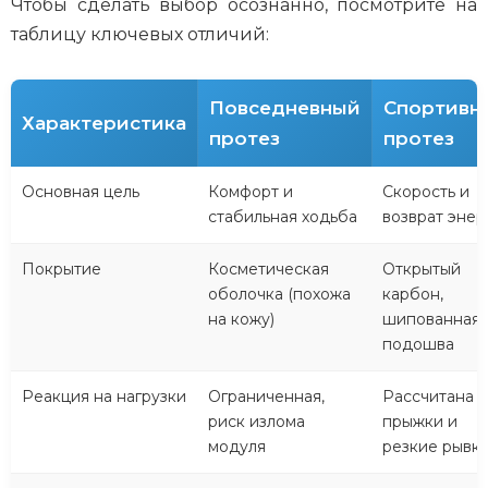
Чтобы сделать выбор осознанно, посмотрите на
таблицу ключевых отличий:
Повседневный
Спортивн
Характеристика
протез
протез
Основная цель
Комфорт и
Скорость и
стабильная ходьба
возврат энер
Покрытие
Косметическая
Открытый
оболочка (похожа
карбон,
на кожу)
шипованная
подошва
Реакция на нагрузки
Ограниченная,
Рассчитана н
риск излома
прыжки и
модуля
резкие рывк