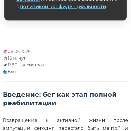
Заключение и чек-лист самоконтроля для
атлета
с
политикой конфиденциальности
.
Обязательное поле
Часто задаваемые вопросы (FAQ)
Об авторе
08.06.2026
16 минут
1380 просмотров
Блог
Введение: бег как этап полной
реабилитации
Возвращение к активной жизни после
ампутации сегодня перестало быть мечтой и