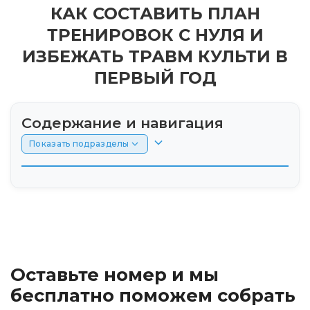
КАК СОСТАВИТЬ ПЛАН
ТРЕНИРОВОК С НУЛЯ И
ИЗБЕЖАТЬ ТРАВМ КУЛЬТИ В
ПЕРВЫЙ ГОД
Содержание и навигация
Показать подразделы
Введение: бег как этап полной
реабилитации
Выбор спортивного протеза: разница между
повседневными и беговыми модулями
Оставьте номер и мы
Подготовка культи к нагрузкам: упражнения
бесплатно поможем собрать
на укрепление мышечного корсета