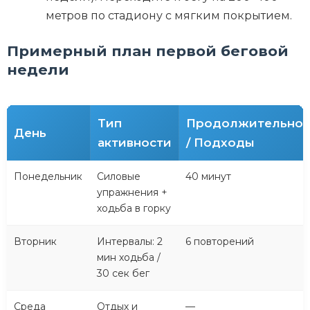
метров по стадиону с мягким покрытием.
Примерный план первой беговой
недели
Тип
Продолжительнос
День
активности
/ Подходы
Понедельник
Силовые
40 минут
упражнения +
ходьба в горку
Вторник
Интервалы: 2
6 повторений
мин ходьба /
30 сек бег
Среда
Отдых и
—