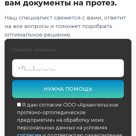
вам документы на протез.
Пошаговый план тренировок для
начинающих: от ходьбы к первому беговому
Наш специалист свяжется с вами, ответит
шагу
на все вопросы и поможет подобрать
оптимальное решение.
Правильная техника бега на протезе и
распределение веса тела
Укажите контакты
Профилактика травм культи: гигиена, чехлы
и контроль отечности
Корректировка рациона и питьевого
режима при занятиях спортом с ампутацией
Психологическая адаптация и преодоление
страха падения на дистанции
Я даю согласие ООО «Архангельское
протезно-ортопедическое
Юридические аспекты: как получить
предприятие» на обработку моих
спортивный протез по ИПРА в 2026 году
персональных данных на условиях
согласия
и подтверждаю ознакомление