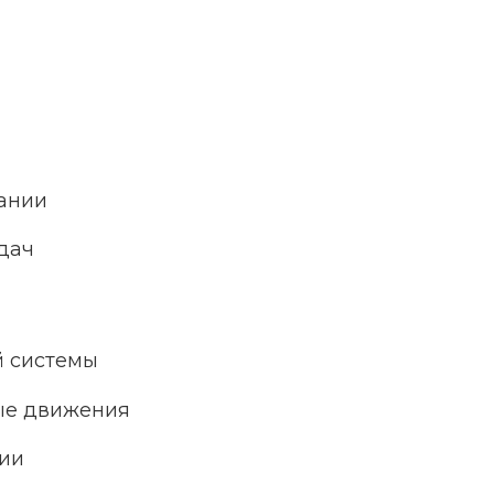
вании
дач
й системы
ые движения
ции