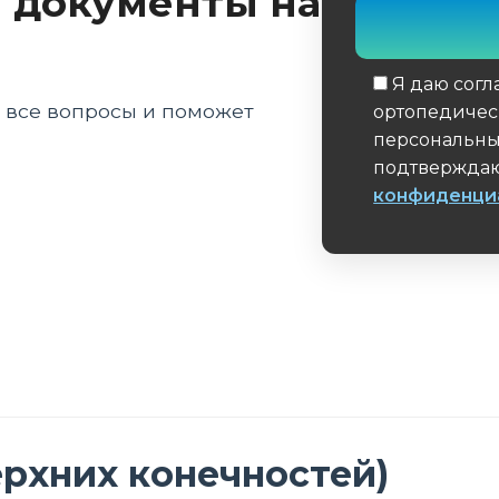
 документы на
Я даю согл
а все вопросы и поможет
ортопедичес
персональны
подтверждаю
конфиденци
Обязательное 
ерхних конечностей)