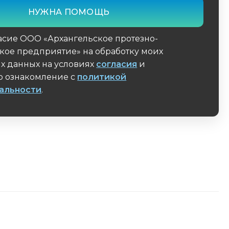
асие ООО «Архангельское протезно-
кое предприятие» на обработку моих
х данных на условиях
согласия
и
 ознакомление с
политикой
альности
.
поле