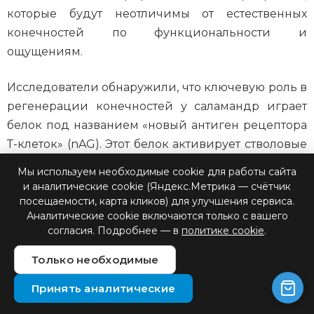
которые будут неотличимы от естественных
конечностей по функциональности и
ощущениям.
Исследователи обнаружили, что ключевую роль в
регенерации конечностей у саламандр играет
белок под названием «новый антиген рецептора
Т-клеток» (nAG). Этот белок активирует стволовые
клетки в месте ампутации, запуская процесс
Мы используем необходимые cookie для работы сайта
регенерации. Ученые надеются, что,
и аналитические cookie (Яндекс.Метрика — счётчик
манипулируя экспрессией аналогичных генов у
посещаемости, карта кликов) для улучшения сервиса.
Аналитические cookie включаются только с вашего
людей, можно будет стимулировать
согласия. Подробнее — в
политике cookie
.
регенерацию тканей после травм.
Только необходимые
Современные бионические протезы не просто
Принять аналитические
заменяют утраченные конечности – они
расширяют возможности человека. Компания