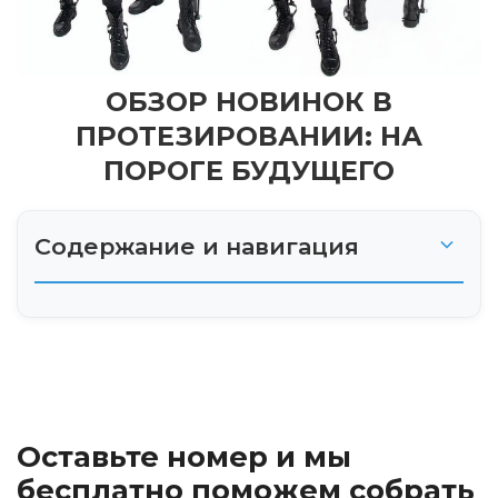
ОБЗОР НОВИНОК В
ПРОТЕЗИРОВАНИИ: НА
ПОРОГЕ БУДУЩЕГО
Содержание и навигация
Нейроинтерфейсы: мысль управляет
движением
Бионические протезы: на пути к
сверхчеловеческим возможностям
Оставьте номер и мы
Осязание и обратная связь: возвращая
бесплатно поможем собрать