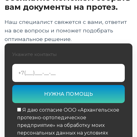
чувствительность
вам документы на протез.
Экзоскелеты: расширяя границы
возможного
Наш специалист свяжется с вами, ответит
на все вопросы и поможет подобрать
Регенеративная медицина: выращивая
оптимальное решение.
новые конечности
Укажите контакты
Умные материалы: адаптация к окружающей
среде
Интеграция с Интернетом вещей (IoT)
Устойчивое развитие: экологичные протезы
Заключение
Я даю согласие ООО «Архангельское
протезно-ортопедическое
предприятие» на обработку моих
персональных данных на условиях