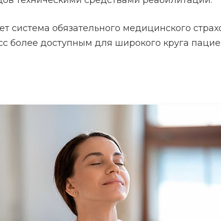
дов техническими средствами реабилитации.
ует система обязательного медицинского страх
сс более доступным для широкого круга пацие