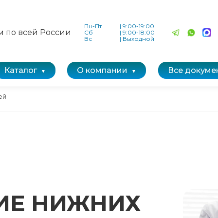
Пн-Пт
|
9:00-19:00
м по всей России
Сб
|
9:00-18:00
Вс
|
Выходной
Каталог
О компании
Все докуме
ей
ИЕ НИЖНИХ