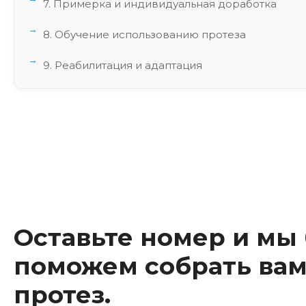
7. Примерка и индивидуальная доработка
8. Обучение использованию протеза
9. Реабилитация и адаптация
10. Последующее наблюдение и обслуживание
Экономические аспекты производства протезо
Образование и подготовка специалистов в об
Перспективы развития отрасли протезировани
Заключение
Оставьте номер и мы
поможем собрать вам
протез.