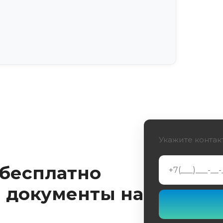
в нижних конечностей в России
ласти протезирования
я нижних конечностей в России
Укажите контак
 бесплатно
 документы на