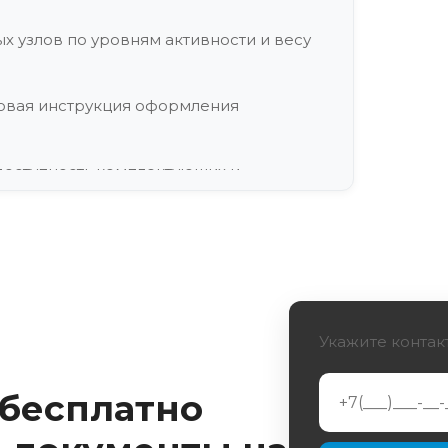
х узлов по уровням активности и весу
говая инструкция оформления
доступность комплектующих и
модулей Steplife и «Спутник» в
х коленных модулей на российские
Укажите контак
 бесплатно