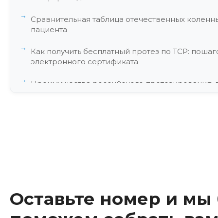
Сравнительная таблица отечественных коленны
пациента
Как получить бесплатный протез по ТСР: поша
электронного сертификата
Преимущества российского протезирования: 
сервисное обслуживание
Реальные отзывы пользователей о эксплуатации 
городских условиях
Частые вопросы экспертам о замене импортны
аналоги (FAQ)
Заключение
Оставьте номер и мы
Об авторе