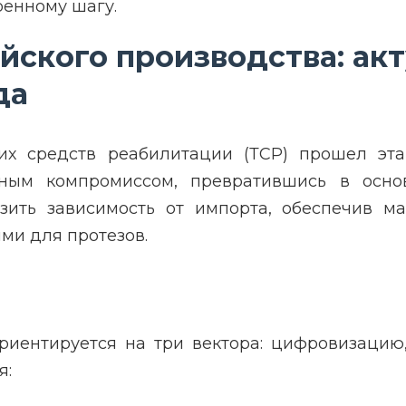
ренному шагу.
ского производства: акт
да
их средств реабилитации (ТСР) прошел эт
ным компромиссом, превратившись в основ
зить зависимость от импорта, обеспечив м
ми для протезов.
иентируется на три вектора: цифровизацию
я: