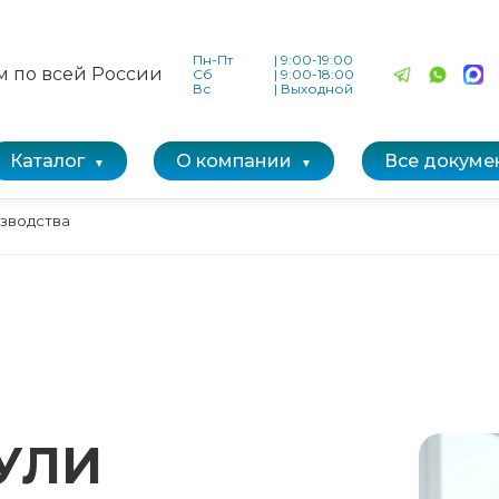
Пн-Пт
|
9:00-19:00
м по всей России
Сб
|
9:00-18:00
Вс
|
Выходной
Каталог
О компании
Все докуме
зводства
УЛИ