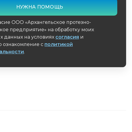
асие ООО «Архангельское протезно-
кое предприятие» на обработку моих
х данных на условиях
согласия
и
 ознакомление с
политикой
альности
.
поле