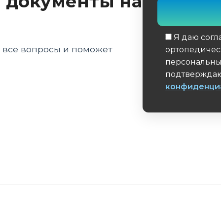
 документы на
Я даю согл
а все вопросы и поможет
ортопедичес
персональны
подтверждаю
конфиденци
Обязательное 