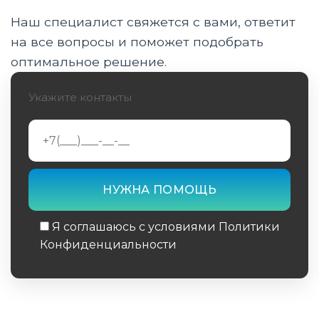
Материалы будущего
Наш специалист свяжется с вами, ответит
Искусственный интеллект в вашей руке
на все вопросы и поможет подобрать
оптимальное решение.
Впечатляющая статистика
Укажите контакты
Взгляд в будущее
Мифы и реальность
Жизнь с микропроцессорным протезом
Экономический аспект
Я соглашаюсь с условиями Политики
Глобальные тенденции в развитии
Конфиденциальности
микропроцессорных протезов
Обязательное поле
Этические аспекты и социальные вызовы
Образование и подготовка специалистов