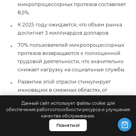
микропроцессорных протезов составляет
8,5%.
К 2025 году ожидается, что объем рынка
достигнет 3 миллиардов долларов.
70% пользователей микропроцессорных
протезов возвращаются к полноценной
трудовой деятельности, что значительно
снижает нагрузку на социальные службы.
Развитие этой отрасли стимулирует
инновации в смежных областях, от
робототехники до нейробиологии.
Данный сайт использует файлы cookie для
обеспечения работоспособности ресурса и улучшения
Создание одного рабочего места в
качества обслуживания.
индустрии производства
Понятно!
микропроцессорных протезов приводит к
появлению 2,5 рабочих мест в смежных