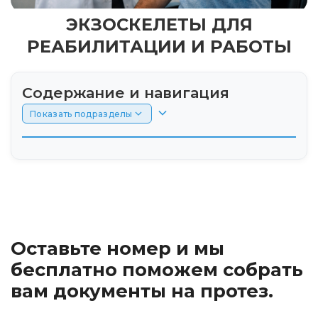
ЭКЗОСКЕЛЕТЫ ДЛЯ
РЕАБИЛИТАЦИИ И РАБОТЫ
Содержание и навигация
Показать подразделы
Введение
Экзоскелеты для верхних конечностей:
механизмы воздействия на
нейропластичность мозга
Оставьте номер и мы
Фантомные боли: как экзотехнологии
бесплатно поможем собрать
подавляют ложные болевые сигналы
вам документы на протез.
Профилактика мышечной атрофии при