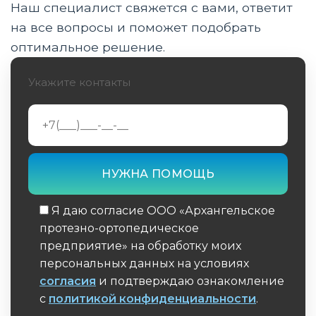
частичной ампутации с помощью экзо-
Наш специалист свяжется с вами, ответит
перчаток
на все вопросы и поможет подобрать
оптимальное решение.
Клинические исследования 2025-2026:
эффективность экзоскелетов в
реабилитации
Укажите контакты
Сравнение активных экзоскелетов и
пассивных ортезов для рук
Инструкция: как выбрать экзоскелет для
восстановления функций кисти и плеча
Противопоказания и ограничения при
Я даю согласие ООО «Архангельское
использовании экзо-систем для верхних
протезно-ортопедическое
конечностей
предприятие» на обработку моих
персональных данных на условиях
Стоимость и доступность экзоскелетной
согласия
и подтверждаю ознакомление
реабилитации в России в 2026 году
с
политикой конфиденциальности
.
Часто задаваемые вопросы о лечении