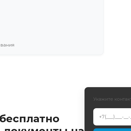
ования
Укажите контак
 бесплатно
 документы на