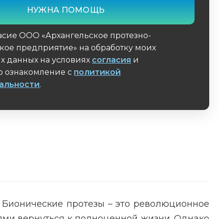
асие ООО «Архангельское протезно-
кое предприятие» на обработку моих
х данных на условиях
согласия
и
 ознакомление с
политикой
альности
.
поле
 Бионические протезы – это революционное
ми вернуться к полноценной жизни. Однако