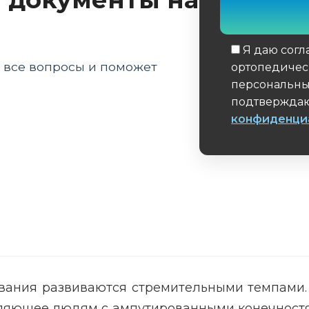
Я даю согл
а все вопросы и поможет
ортопедичес
персональны
подтверждаю
конфиденци
Обязательное 
вания развиваются стремительными темпами.
оляющее людям с ампутированными конечностя