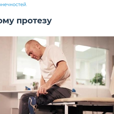
онечностей.
ому протезу