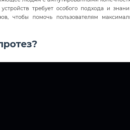
 устройств требует особого подхода и знан
зов, чтобы помочь пользователям максима
протез?