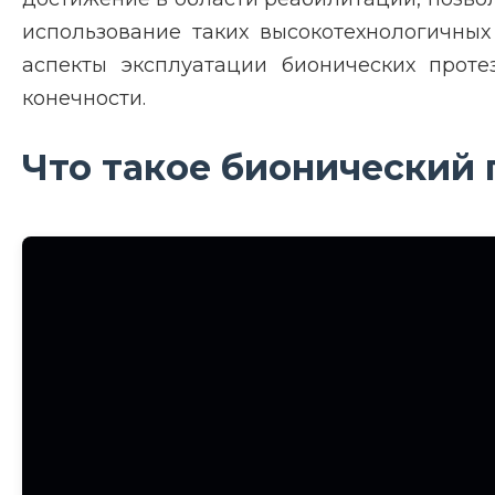
использование таких высокотехнологичных
аспекты эксплуатации бионических проте
конечности.
Что такое бионический 