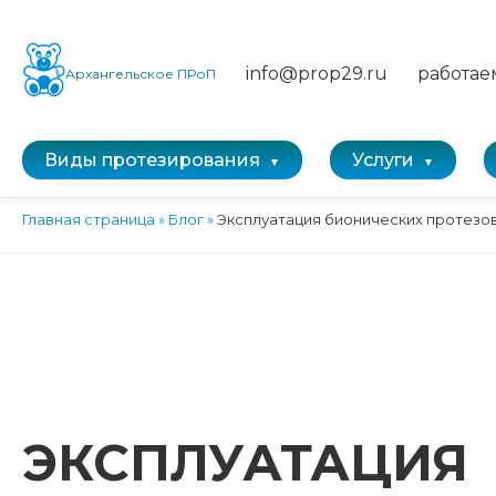
info@prop29.ru
работае
Архангельское ПРоП
Виды протезирования
Услуги
Главная страница
»
Блог
»
Эксплуатация бионических протезов
ЭКСПЛУАТАЦИЯ